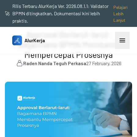
Rilis Terbaru AlurKerja Ver. 2026.08.1.1: Validator
Pelajari
🚀
BPMN ditingkatkan, Dokumentasi kini lebih
Lebih
Lanjut
praktis.
Approval Berlarut-larut:
AlurKerja
Bagaimana BPMN Membantu
Mempercepat Prosesnya
Raden Nanda Teguh Perkasa
27 February, 2026