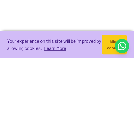
Your experience on this site will be improved by
Allow
allowing cookies.
Learn More
cookies
WEEKLY INSIGHTS
Get Insights Relevant to Your
Work
Answer three short questions so AlurKerja Weekly
Insight can be tailored to your industry, role, and