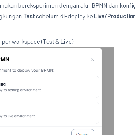
igunakan bereksperimen dengan alur BPMN dan konfig
ingkungan
Test
sebelum di-deploy ke
Live/Productio
 per workspace (Test & Live)