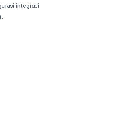
urasi integrasi
n
.