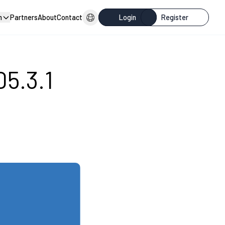
n
Partners
About
Contact
Login
Register
05.3.1